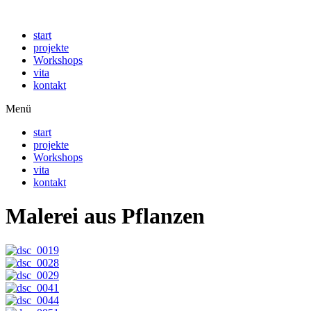
Zum
Inhalt
start
springen
projekte
Workshops
vita
kontakt
Menü
start
projekte
Workshops
vita
kontakt
Malerei aus Pflanzen